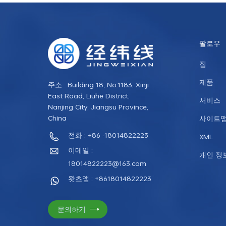
팔로우
집
제품
주소 : Building 18, No.1183, Xinji
East Road, Liuhe District,
서비스
Nanjing City, Jiangsu Province,
China
사이트
전화 : +86 -18014822223
XML
이메일 :
개인 정
18014822223@163.com
왓츠앱 : +8618014822223
문의하기