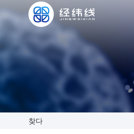
English
русский
العربية
찾다