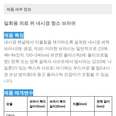
제품 세부 정보
일회용 의료 위 내시경 청소 브러쉬
제품 특징
내시경 채널에서 이물질을 제거하도록 설계된 내시경 세척
브러시(예: 생검, 석션). 이러한 브러시는 일반적으로 긴(예:
48~96인치, 120~240cm) 유연한 플라스틱(예: 폴리프로필
렌), 한쪽 또는 양쪽 끝에서 샤프트에서 방사되는 강모(예: 나
일론)가 있는 텍스처 샤프트; 여기에는 부드러운 볼 팁(내시
경 손상 방지용)과 둥근 플라스틱 손잡이가 포함될 수 있습
니다.
제품 매개변수
브러시 헤드
브러시 헤드
전체 길이
모델
지름(mm)
길이1(mm)
길이2(mm)
(mm)
CB10-