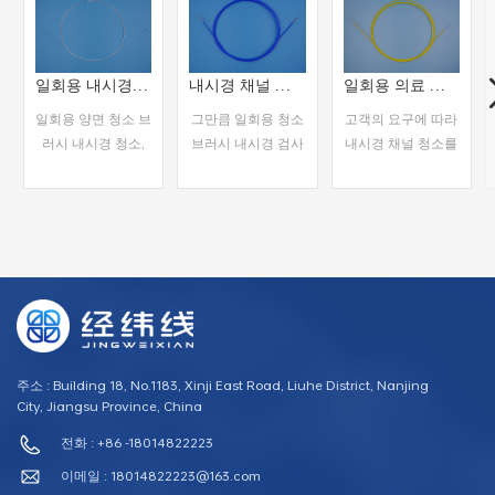
일회용 내시경 양단 청소용 브러시
내시경 채널 이중 종단 청소 브러시
일회용 의료 위 내시경 청소 브러쉬
일회용 양면 청소 브
그만큼 일회용 청소
고객의 요구에 따라
러시 내시경 청소,
브러시 내시경 검사
내시경 채널 청소를
일회용 사용에 사용
에 일반적으로 사용
제공하기 위해 다양
되는 청소 브러시의
되는 기구입니다. 내
한 청소 브러시 옵션
조합입니다.
시경의 작동 채널을
을 사용할 수 있습니
청소하고 임상 진단
다.
더 읽어
더 읽어
더 읽어
및 적용을 위한 장비
의 가시성을 확보 및
보기
보기
보기
향상시키는 데 사용
됩니다.
주소 : Building 18, No.1183, Xinji East Road, Liuhe District, Nanjing
City, Jiangsu Province, China
전화 : +86 -18014822223
이메일 :
18014822223@163.com