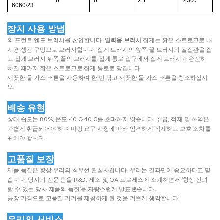
6060/23
장치 사용 방법
의 프런트 엔드 브러시를 삽입합니다.
일회용 브러시
집게는 짧은 스트로크로 내
시경 생검 구멍으로 브러시합니다. 집게 브러시의 앞쪽 끝 브러시의 칼집관을 잡
고 집게 브러시 뒤쪽 끝의 브러시를 집게 통로 입구에서 집게 브러시가 완전히
빠질 때까지 짧은 스트로크로 집게 통로로 당깁니다.
깨끗한 물 가스 버튼을 사용하여 한 번 닦고 깨끗한 물 가스 버튼을 청소하십시
오.
배송 유형
상대 습도는 80%, 온도 -10 C-40 C를 초과하지 않습니다. 취급, 적재 및 하역은
가볍게 취급되어야 하며 마킹 요구 사항에 따라 엄격하게 적재하고 보호 조치를
취해야 합니다.
고품질 보장
제품 품질은 항상 우리의 최우선 관심사입니다. 우리는 결과만이 중요하다고 믿
습니다. 당사의 전문 팀을 R&D, 제조 및 QA 프로세스에 소개하면서 '항상 신뢰
할 수 있는 당사 제품의 품질'을 자랑스럽게 발표했습니다.
공장 가격으로 고품질 기기를 제공하게 된 것을 기쁘게 생각합니다.
우리의 서비스