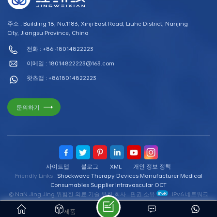
됩니다.
주소 : Building 18, No.1183, Xinji East Road, Liuhe District, Nanjing
City, Jiangsu Province, China
전화 : +86 -18014822223
이메일 :
18014822223@163.com
왓츠앱 : +8618014822223
문의하기
사이트맵
블로그
XML
개인 정보 정책
Friendly Links :
Shockwave Therapy Devices Manufacturer
Medical
Consumables Supplier
Intravascular OCT
© NaN Jing Jing 위험한 의료 기술 유한 회사 . 판권 소유
IPv6 네트워크
지원
제품